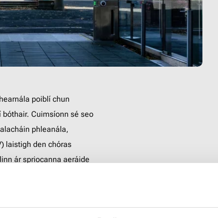
s na hearnála poiblí
lít feithiclí bóthair.
dfadh a bheith ann dár
 le feithiclí leictreacha
habhairt isteach a
acaithe idirnáisiúnta
id ag obair chun