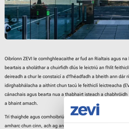
Oibríonn ZEVI le comhghleacaithe ar fud an Rialtais agu
chun beartais a sholáthar a chuirfidh dlús le leictriú an fh
Cuimsíonn sé seo deireadh a chur le constaicí a d’fhéa
rialacháin phleanála, idirghabhálacha a aithint chun tacú
(EV) laistigh den chóras cánachais agus bearta nua a t
chabhróidh linn ár spriocanna aeráide a bhaint amach.
Trí thaighde agus comhoibriú a dhéanaimid le comhghle
táimid ag amharc chun cinn, ach ag an am céanna táim