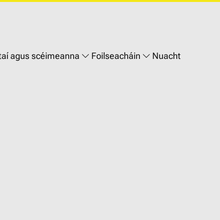
taí agus scéimeanna
Foilseacháin
Nuacht