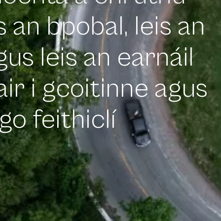
íochta a chruthú
s an bpobal, leis an
us leis an earnáil
ir i gcoitinne agus
go feithiclí