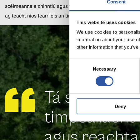
Consent
rialachas láidir ár scéimeanna a chinntiú agus tá ár re
hathbhreithniú againn le go mbeidh sí ag teacht níos fe
This website uses cookies
astaíochtaí nialasacha nua.
We use cookies to personalis
information about your use of
other information that you’ve
Consent
Necessary
Selection
Tá sé rítháb
Deny
timpeallacht