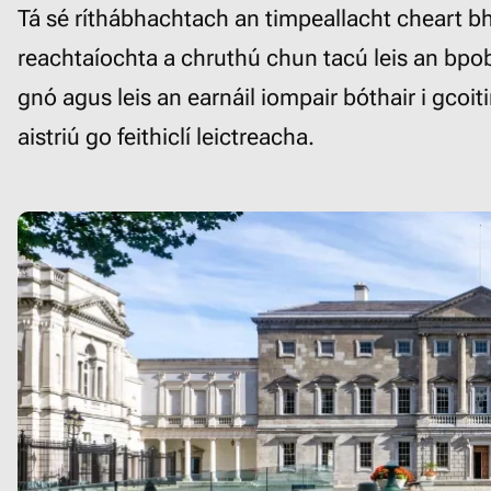
Tá sé ríthábhachtach an timpeallacht cheart b
reachtaíochta a chruthú chun tacú leis an bpob
gnó agus leis an earnáil iompair bóthair i gcoit
aistriú go feithiclí leictreacha.