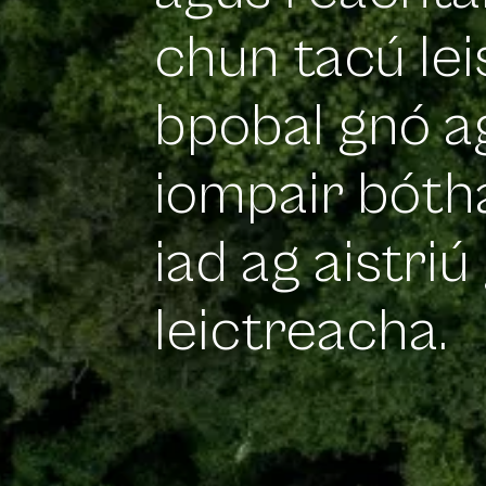
agus reachta
chun tacú lei
bpobal gnó ag
iompair bótha
iad ag aistriú 
leictreacha.