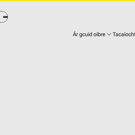
Main
Ár gcuid oibre
Tacaíoch
navigation