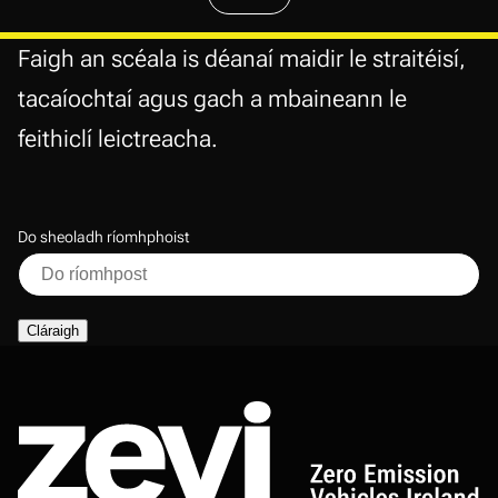
page
Faigh an scéala is déanaí maidir le straitéisí,
tacaíochtaí agus gach a mbaineann le
feithiclí leictreacha.
Do sheoladh ríomhphoist