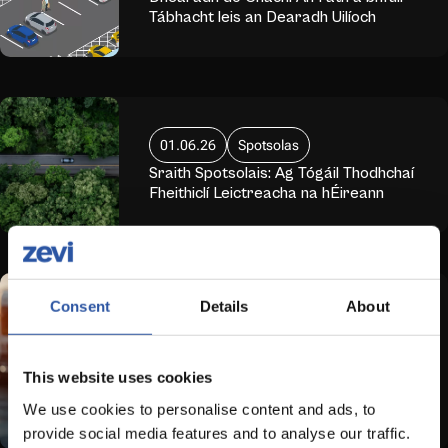
Tábhacht leis an Dearadh Uilíoch
01.06.26
Spotsolas
Sraith Spotsolais: Ag Tógáil Thodhchaí
Fheithiclí Leictreacha na hÉireann
Consent
Details
About
03.03.26
Preaseisiúint
Deontais HDV astaíochtaí nialasacha
á leathnú ag an Rialtas chun borradh
This website uses cookies
mór a chur faoin earnáil lóistíochta in
Éirinn
We use cookies to personalise content and ads, to
provide social media features and to analyse our traffic.