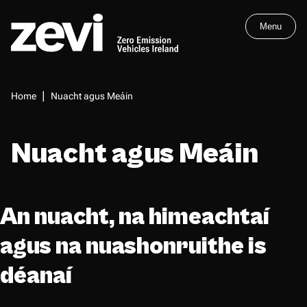
Skip
Menu
to
main
Home,
content
Zero
Breadcrumbs
Home
Nuacht agus Meáin
Emission
Vehicles
Ireland
Nuacht agus Meáin
An nuacht, na himeachtaí
agus na nuashonruithe is
déanaí