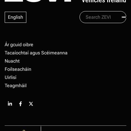
Search
English
Zevi
Footer
Ár gcuid oibre
Tacaíochtaí agus Scéimeanna
Nuacht
Foilseacháin
Uirlisí
Teagmháil
Share
Share
Share
on
on
on
LinkedIn
Facebook
X