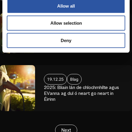
Allow all
Allow selection
03.02.26
Blag
Margadh Gluaisteán na hÉireann in
Deny
2026 agus an Borrradh EV i mí Eanáir
19.12.25
Blag
2025: Bliain lán de chlochmhílte agus
EVanna ag dul ó neart go neart in
Éirinn
Pagination
Next
Next