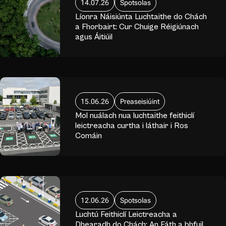
14.07.26
Spotsolas
Líonra Náisiúnta Luchtaithe do Chách
a Fhorbairt: Cur Chuige Réigiúnach
agus Áitiúil
15.06.26
Preaseisiúint
Mol nuálach nua luchtaithe feithiclí
leictreacha curtha i láthair i Ros
Comáin
12.06.26
Spotsolas
Luchtú Feithiclí Leictreacha a
Dhearadh do Chách: An Fáth a bhfuil