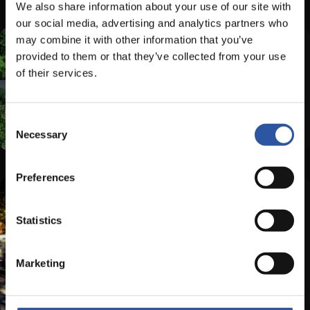
We also share information about your use of our site with
our social media, advertising and analytics partners who
may combine it with other information that you’ve
provided to them or that they’ve collected from your use
26.02.26
Preaseisiúint
of their services.
Comhairliúchán Poiblí ar an Dréacht
Straitéis Náisiúnta maidir le
Bonneagar Luchtú le haghaidh Feithiclí
Consent
Leictreacha 2026-2028
Necessary
Selection
Preferences
23.02.26
Preaseisiúint
Statistics
Fógraíonn an tAire O’Brien scéim
eSPSV a thacaíonn le hoibreoirí
tacsaí, hacnaithe agus limisíní chun
Marketing
aistriú chuig feithiclí astaíochtaí
nialasacha