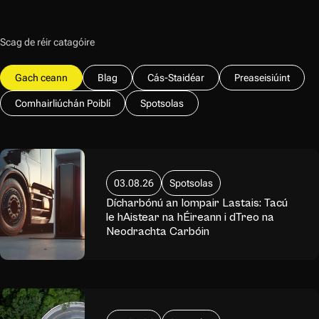
Scag de réir catagóire
Gach ceann
Blag
Cás-Staidéar
Preaseisiúint
Comhairliúchán Poiblí
Spotsolas
03.08.26
Spotsolas
Dícharbónú an Iompair Lastais: Tacú
le hAistear na hÉireann i dTreo na
Neodrachta Carbóin